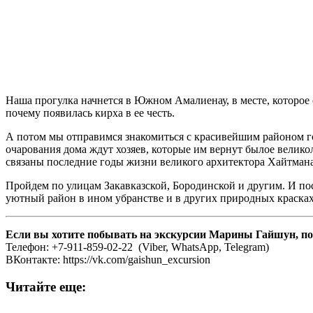
Наша прогулка начнется в Южном Амалиенау, в месте, которое 
почему появилась кирха в ее честь.
А потом мы отправимся знакомиться с красивейшим районом го
очарования дома ждут хозяев, которые им вернут былое великол
связаны последние годы жизни великого архитектора Хайтмана
Пройдем по улицам Закавказской, Бородинской и другим. И посл
уютный район в ином убранстве и в других природных красках
Если вы хотите побывать на экскурсии Марины Гайшун, по
Телефон: +7-911-859-02-22 (Viber, WhatsApp, Telegram)
ВКонтакте: https://vk.com/gaishun_excursion
Читайте еще: