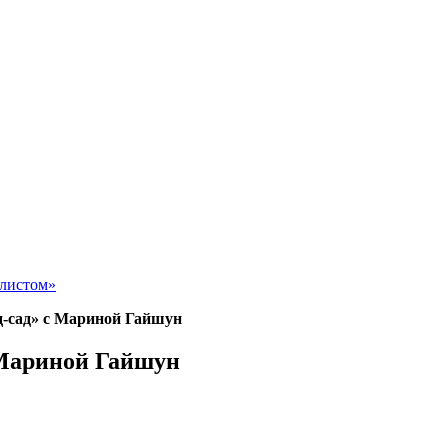
алистом»
д-сад» с Мариной Гайшун
 Мариной Гайшун