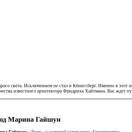
арого света. Исключением не стал и Кёнигсберг. Именно в этот 
чества известного архитектора Фридриха Хайтмана. Вас ждет пу
од Марина Гайшун
ины Гайшун:
«Дверь, за которой горит огонь Брюстерорта»