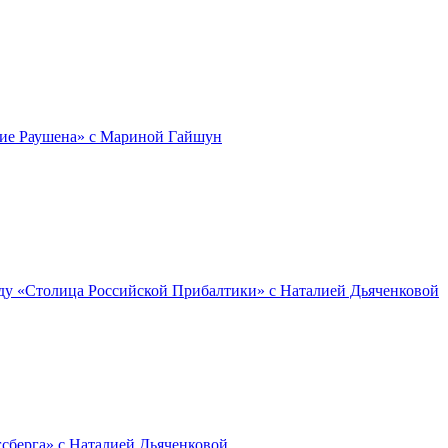
ние Раушена» с Мариной Гайшун
ду «Столица Российской Прибалтики» с Наталией Дьяченковой
сберга» с Наталией Дьяченковой