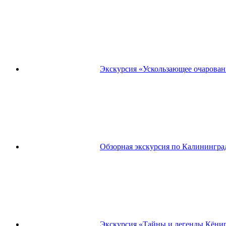
Экскурсия «Ускользающее очарова
Обзорная экскурсия по Калинингра
Экскурсия «Тайны и легенды Кёниг