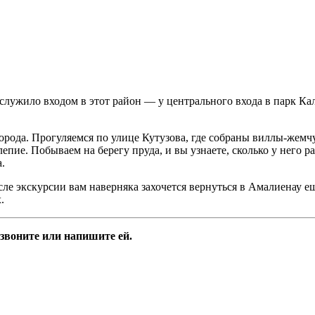
служило входом в этот район — у центрального входа в парк Кал
рода. Прогуляемся по улице Кутузова, где собраны
виллы-жемч
епие. Побываем на берегу пруда, и вы узнаете, сколько у него р
.
е экскурсии вам наверняка захочется вернуться в Амалиенау еще
.
звоните или напишите ей.