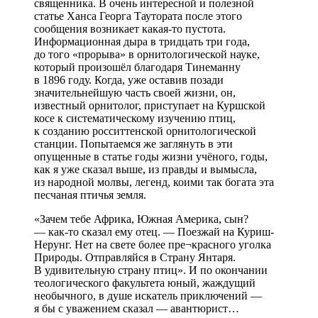
священника. В очень интересной и полезной
статье Ханса Георга Таутората после этого
сообщения возникает какая-то пустота.
Информационная дыра в тридцать три года,
до того «прорыва» в орнитологической науке,
который произошёл благодаря Тинеманну
в 1896 году. Когда, уже оставив позади
значительнейшую часть своей жизни, он,
известный орнитолог, приступает на Куршской
косе к систематическому изучению птиц,
к созданию росситтенской орнитологической
станции. Попытаемся же заглянуть в эти
опущенные в статье годы жизни учёного, годы,
как я уже сказал выше, из правды и вымысла,
из народной молвы, легенд, коими так богата эта
песчаная птичья земля.
«Зачем тебе Африка, Южная Америка, сын?
— как-то сказал ему отец. — Поезжай на Куриш-
Нерунг. Нет на свете более пре¬красного уголка
Природы. Отправляйся в Страну Янтаря.
В удивительную страну птиц». И по окончании
теологического факультета юный, жаждущий
необычного, в душе искатель приключений —
я бы с уважением сказал — авантюрист…