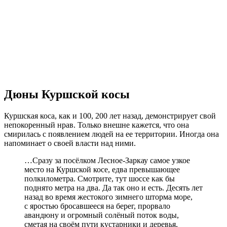
Дюны Куршской косы
Куршская коса, как и 100, 200 лет назад, демонстрирует свой
непокоренный нрав. Только внешне кажется, что она
смирилась с появлением людей на ее территории. Иногда она
напоминает о своей власти над ними.
…Сразу за посёлком Лесное-Заркау самое узкое
место на Куршской косе, едва превышающее
полкилометра. Смотрите, тут шоссе как бы
поднято метра на два. Да так оно и есть. Десять лет
назад во время жестокого зимнего шторма море,
с яростью бросавшееся на берег, прорвало
авандюну и огромный солёный поток воды,
сметая на своём пути кустарники и деревья,