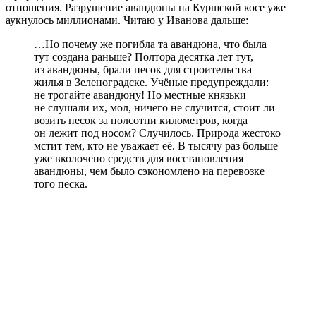
отношения. Разрушение авандюны на Куршской косе уже
аукнулось миллионами. Читаю у Иванова дальше:
…Но почему же погибла та авандюна, что была
тут создана раньше? Полтора десятка лет тут,
из авандюны, брали песок для строительства
жилья в Зеленоградске. Учёные предупреждали:
не трогайте авандюну! Но местные князьки
не слушали их, мол, ничего не случится, стоит ли
возить песок за полсотни километров, когда
он лежит под носом? Случилось. Природа жестоко
мстит тем, кто не уважает её. В тысячу раз больше
уже вколочено средств для восстановления
авандюны, чем было сэкономлено на перевозке
того песка.