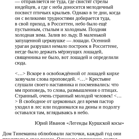
— отправляется не туда, где свистят стрелы
индейцев, а где с неба доносится мелодичный
посвист птичьих крыльев. Однако в те дни, когда
он с великими трудностями добирается туда,
в свой приход, в Росситтен, небо было ещё
пустынным, стылым и холодным. Поздняя
холодная зима. Залив во льду. В маленькой
запущенной церквушке — лошади. Осенний
ураган разрушил немало построек в Росситтене,
негде было держать мёрзнущих лошадей,
священника не было, вот лошадей и определили
сюда.
<…> Вскоре в освобождённой от лошадей кирхе
зазвучали слова проповедей. <…> Крестьяне
слушали своего наставника и посмеивались: что
мм проповедь, то слова, размышления о птицах.
Странный, очень странный молодой человек! <…
> В свободное от церковных дел время пастор
уходил в лес или поднимался на дюны и подолгу
оставался там, вглядываясь в небо.
Юрий Иванов «Легенды Куршской косы»
Дом Тинеманна облюбовали ласточки, каждый год они