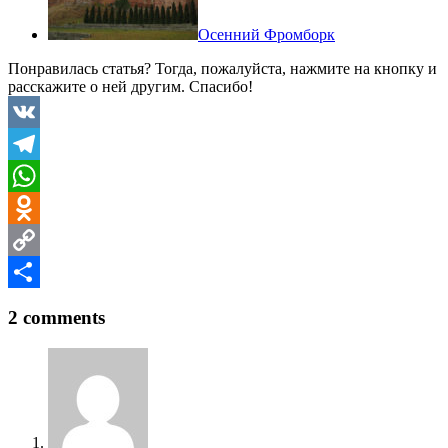
Осенний Фромборк
Понравилась статья? Тогда, пожалуйста, нажмите на кнопку и
расскажите о ней другим. Спасибо!
VK
Telegram
WhatsApp
Odnoklassniki
Copy
Link
Отправить
2 comments