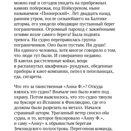
можно ещё и сегодня увидеть на прибрежных
камнях побережья, под Нойкуреном, ныне
называемом «Пионерский». Лет двадцать назад,
ранним утром, после сильнейшего на Балтике
шторма, его увидели обходящие пустынный берег
пограничники. Огромный пароход с зажжёнными
огнями возле самого берега! Была поднята
тревога. На судно переправилась группа
пограничников. Оно было пустым. Ни души!
Ни единого человека, хотя многое говорило о том,
что люди тут были. И совершенно недавно.
В каютах расстеленные койки, вещи
в распахнутых шкафчиках- рундуках, обеденные
приборы в кают-компании, пепел в пепельницах,
еда, сигареты.
Что это за таинственная «Анна Ф.»? Откуда
взялось это судно? Вначале оно было взято под
охрану. Потом выяснилось, что это судно тянули
на буксире из Испании в Финляндию, где его
должны были разрезать на металл. Начался
страшный шторм. Ураганный ветер сносил оба
судна, и то, которое буксировало «Анну Ф.»,
и саму «Анну» к обрывистым берегам
Земландского полуострова. Перегонная команда,