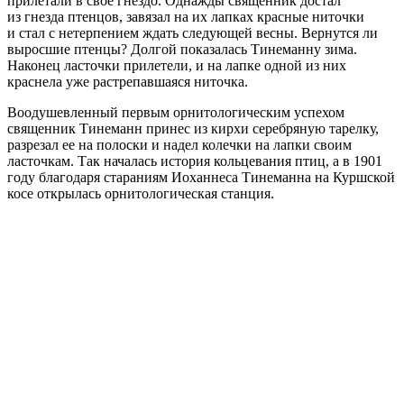
прилетали в свое гнездо. Однажды священник достал
из гнезда птенцов, завязал на их лапках красные ниточки
и стал с нетерпением ждать следующей весны. Вернутся ли
выросшие птенцы? Долгой показалась Тинеманну зима.
Наконец ласточки прилетели, и на лапке одной из них
краснела уже растрепавшаяся ниточка.
Воодушевленный первым орнитологическим успехом
священник Тинеманн принес из кирхи серебряную тарелку,
разрезал ее на полоски и надел колечки на лапки своим
ласточкам. Так началась история кольцевания птиц, а в 1901
году благодаря стараниям Иоханнеса Тинеманна на Куршской
косе открылась орнитологическая станция.