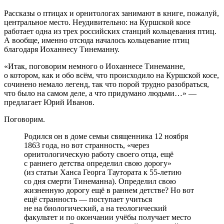
Рассказы о птицах и орнитологах занимают в книге, пожалуй,
центральное место. Неудивительно: на Куршской косе
работает одна из трех российских станций кольцевания птиц.
А вообще, именно отсюда началось кольцевание птиц
благодаря Иоханнесу Тинеманну.
«Итак, поговорим немного о Иоханнесе Тинеманне,
о котором, как и обо всём, что происходило на Куршской косе,
сочинено немало легенд, так что порой трудно разобраться,
что было на самом деле, а что придумано людьми…» —
предлагает Юрий Иванов.
Поговорим.
Родился он в доме семьи священника 12 ноября
1863 года, но вот странность, «через
орнитологическую работу своего отца, ещё
с раннего детства определил свою дорогу»
(из статьи Ханса Георга Таутората к 55-летию
со дня смерти Тинеманна). Определил свою
жизненную дорогу ещё в раннем детстве? Но вот
ещё странность — поступает учиться
не на биологический, а на теологический
факультет и по окончании учёбы получает место