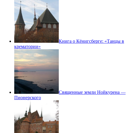
Книга о Кёнигсберге: «Танцы в
крематории»
Священные земли Нойкурена —
Пионерского