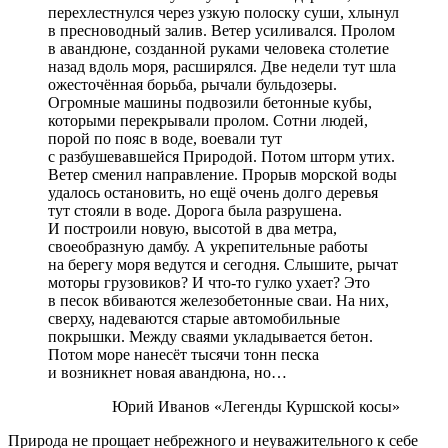
перехлестнулся через узкую полоску суши, хлынул
в пресноводный залив. Ветер усиливался. Пролом
в авандюне, созданной руками человека столетие
назад вдоль моря, расширялся. Две недели тут шла
ожесточённая борьба, рычали бульдозеры.
Огромные машины подвозили бетонные кубы,
которыми перекрывали пролом. Сотни людей,
порой по пояс в воде, воевали тут
с разбушевавшейся Природой. Потом шторм утих.
Ветер сменил направление. Прорыв морской воды
удалось остановить, но ещё очень долго деревья
тут стояли в воде. Дорога была разрушена.
И построили новую, высотой в два метра,
своеобразную дамбу. А укрепительные работы
на берегу моря ведутся и сегодня. Слышите, рычат
моторы грузовиков? И что-то гулко ухает? Это
в песок вбиваются железобетонные сваи. На них,
сверху, надеваются старые автомобильные
покрышки. Между сваями укладывается бетон.
Потом море нанесёт тысячи тонн песка
и возникнет новая авандюна, но…
Юрий Иванов «Легенды Куршской косы»
Природа не прощает небрежного и неуважительного к себе