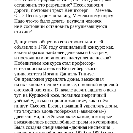
остановить это разрушение? Песок заносил
дороги, почтовый тракт Кёнигсберг — Мемель.
<…> Песок угрожал заливу, Мемельскому порту!
Надо что-то было делать, неужели человек
не в состоянии остановить разбушевавшуюся
стихию?
Данцигское общество естествоиспытателей
объявило в 1768 году специальный конкурс: как,
каким образом наиболее дешёвым и быстрым,
и постоянным остановить наступление песков?
Победителем конкурса стал профессор-
естествоиспытатель из Виттенбергского
университета Иоганн Даниэль Тициус.
Он предложил укреплять дюны, высаживая
на их склонах неприхотливые, с мощной корневой
системой растения. В начале девятнадцатого века
тут, на Куршской косе, появился энергичный
учёный «датского происхождения», как о нём
пишут, Сьеорен Бьерн, начавший укреплять дюны,
что тянулись вдоль побережья («авандюны»)
древесными, плетёными «клетками», в которые
высаживались песколюбивые травы и кустарники.
Была создана специальная «дюнная инспекция»,
усилиями которой в период с 1829 по 1859 годы