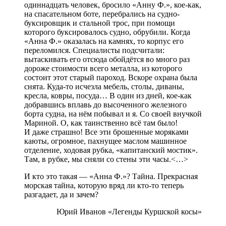
одиннадцать человек, бросило «Анну Ф.», кое-как,
на спасательном боте, перебрались на судно-
буксировщик и стальной трос, при помощи
которого буксировалось судно, обрубили. Когда
«Анна Ф.» оказалась на камнях, то корпус его
переломился. Специалисты подсчитали:
вытаскивать его отсюда обойдётся во много раз
дороже стоимости всего металла, из которого
состоит этот старый пароход. Вскоре охрана была
снята. Куда-то исчезла мебель, столы, диваны,
кресла, ковры, посуда… В один из дней, кое-как
добравшись вплавь до высоченного железного
борта судна, на нём побывал и я. Со своей внучкой
Мариной. О, как таинственно всё там было!
И даже страшно! Все эти брошенные моряками
каюты, огромное, пахнущее маслом машинное
отделение, ходовая рубка, «капитанский мостик».
Там, в рубке, мы сняли со стены эти часы.<…>
И кто это такая — «Анна Ф.»? Тайна. Прекрасная
морская тайна, которую вряд ли кто-то теперь
разгадает, да и зачем?
Юрий Иванов «Легенды Куршской косы»