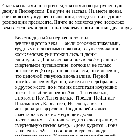
Скользя глазами по строчкам, я вспоминаю разрушенную
дюну в Пионерском. Ее я уже не застала. На месте дюны,
считавшейся у куршей священной, сегодня стоит здание
резиденции президента. Ничто не меняется уже несколько
веков. Человек и дюны по-прежнему противостоят друг другу.
Восемнадцатый и первая половина
девятнадцатого века — были особенно тяжёлыми,
трудными и опасными в жизни, в существовании
косы: человек уничтожил леса, и дюны
сдвинулись. Дюны отправились в своё страшное,
смертельное путешествие, поглощая не только
островки ещё сохранившегося леса, но и деревни,
что цепочкой тянулись вдоль залива. Первой
погибла деревня Кунцен, жители её перебрались
в другое место, но и там их настигали кочующие
пески. Погибли деревни Альт, Латтенвальде,
а потом и Неу Латтенвальде. Преден. Нейштадт.
Пиллкоппен, Карвайтен, Негельн, а всего —
четырнадцать деревень. Люди перебирались
с места на место, но кочующие дюны
настигали их… И вновь заводил свою страшную
смертельную песню ветер. «Дюна курится! Дюна
зашевелилась!» — говорили в тревоге люди,