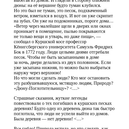
выбегая из домов. И глядели в сторону ближней
дюны: на её вершине будто туман клубился.
Но это был не туман, это песок, подхваченный
ветром, взметался в воздух. И вот он уже скрипит
на зубах. Он уже на подоконниках, пороге дома…
«Ветер через малейшие щели в дверях или окнах
проникает в помещение, пылью покрываются
не только вещи и утварь, но даже пища», —
сообщал о Куршской косе профессор
Кёнигсбергского университета Самуэль Фридрих
Бок в 1772 году. Люди целыми днями отгребали
песок. Чтобы не быть засыпанными в доме
за ночь, двери делались из двух половинок. Если
уже засыпана нижняя, то можно было выбраться
наружу через верхнюю!
Но что могли сделать люди? Кто мог остановить
эту разбушевавшуюся, мстящую людям, Природу?
«Дюну-Поглотительницу»? <…>
Страшные сказания, жуткие легенды
повествовали о тех погибших в куршских песках
деревнях! Будто одну из деревень дюна так быстро
поглотила, что люди не успели выйти из домов.
Была деревня — нет деревни! <…>
Все гибло! Природа мстила, но что сделать, как