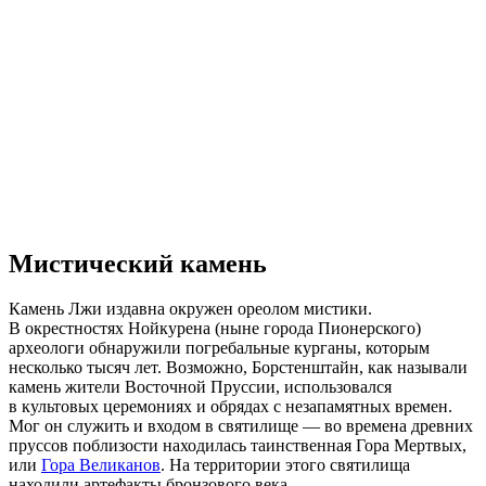
Мистический камень
Камень Лжи издавна окружен ореолом мистики.
В окрестностях Нойкурена (ныне города Пионерского)
археологи обнаружили погребальные курганы, которым
несколько тысяч лет. Возможно, Борстенштайн, как называли
камень жители Восточной Пруссии, использовался
в культовых церемониях и обрядах с незапамятных времен.
Мог он служить и входом в святилище — во времена древних
пруссов поблизости находилась таинственная Гора Мертвых,
или
Гора Великанов
. На территории этого святилища
находили артефакты бронзового века.