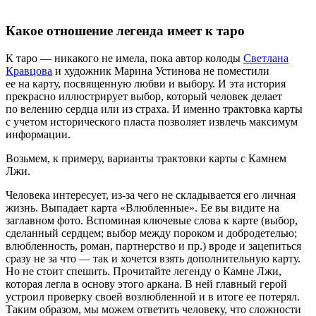
Какое отношение легенда имеет к таро
К таро — никакого не имела, пока автор колоды
Светлана
Кравцова
и художник Марина Устинова не поместили
ее на карту, посвященную любви и выбору. И эта история
прекрасно иллюстрирует выбор, который человек делает
по велению сердца или из страха. И именно трактовка карты
с учетом исторического пласта позволяет извлечь максимум
информации.
Возьмем, к примеру, варианты трактовки карты с Камнем
Лжи.
Человека интересует,
из-за
чего не складывается его личная
жизнь. Выпадает карта «Влюбленные». Ее вы видите на
заглавном фото. Вспоминая ключевые слова к карте (выбор,
сделанный сердцем; выбор между пороком и добродетелью;
влюбленность, роман, партнерство и пр.) вроде и зацепиться
сразу не за что — так и хочется взять дополнительную карту.
Но не стоит спешить. Прочитайте легенду о Камне Лжи,
которая легла в основу этого аркана. В ней главный герой
устроил проверку своей возлюбленной и в итоге ее потерял.
Таким образом, мы можем ответить человеку, что сложности